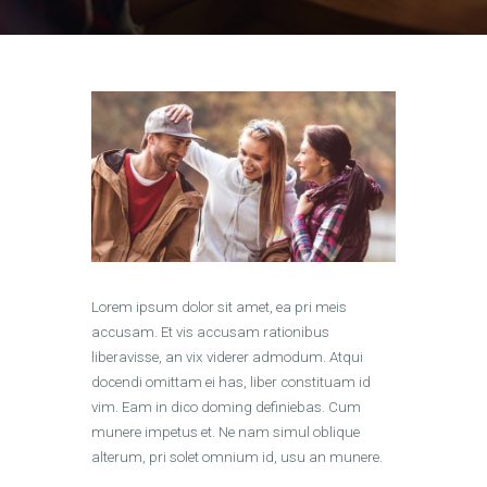
Lorem ipsum dolor sit amet, ea pri meis
accusam. Et vis accusam rationibus
liberavisse, an vix viderer admodum. Atqui
docendi omittam ei has, liber constituam id
vim. Eam in dico doming definiebas. Cum
munere impetus et. Ne nam simul oblique
alterum, pri solet omnium id, usu an munere.