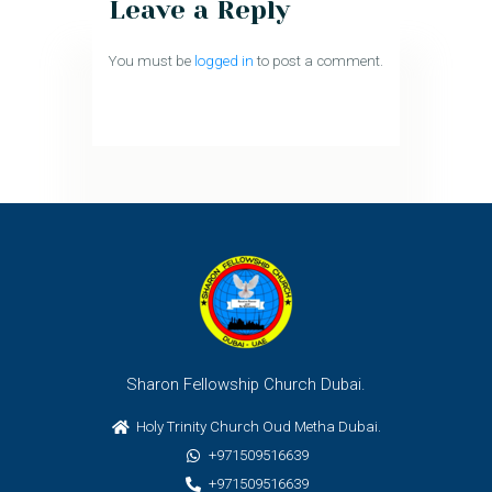
Leave a Reply
You must be
logged in
to post a comment.
Sharon Fellowship Church Dubai.
Holy Trinity Church Oud Metha Dubai.
+971509516639
+971509516639