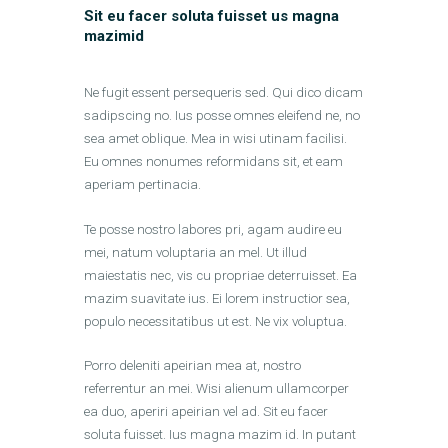
Sit eu facer soluta fuisset us magna
mazimid
Ne fugit essent persequeris sed. Qui dico dicam
sadipscing no. Ius posse omnes eleifend ne, no
sea amet oblique. Mea in wisi utinam facilisi.
Eu omnes nonumes reformidans sit, et eam
aperiam pertinacia.
Te posse nostro labores pri, agam audire eu
mei, natum voluptaria an mel. Ut illud
maiestatis nec, vis cu propriae deterruisset. Ea
mazim suavitate ius. Ei lorem instructior sea,
populo necessitatibus ut est. Ne vix voluptua.
Porro deleniti apeirian mea at, nostro
referrentur an mei. Wisi alienum ullamcorper
ea duo, aperiri apeirian vel ad. Sit eu facer
soluta fuisset. Ius magna mazim id. In putant