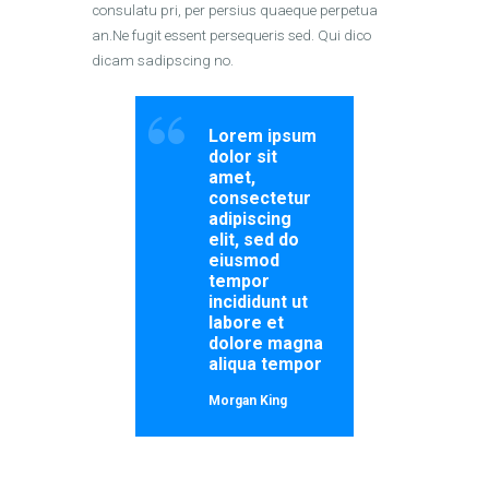
consulatu pri, per persius quaeque perpetua
an.Ne fugit essent persequeris sed. Qui dico
dicam sadipscing no.
Lorem ipsum
dolor sit
amet,
consectetur
adipiscing
elit, sed do
eiusmod
tempor
incididunt ut
labore et
dolore magna
aliqua tempor
Morgan King